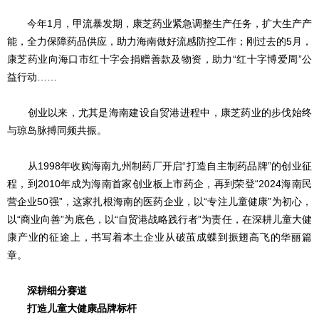
今年1月，甲流暴发期，康芝药业紧急调整生产任务，扩大生产产
能，全力保障药品供应，助力海南做好流感防控工作；刚过去的5月，
康芝药业向海口市红十字会捐赠善款及物资，助力“红十字博爱周”公
益行动……
创业以来，尤其是海南建设自贸港进程中，康芝药业的步伐始终
与琼岛脉搏同频共振。
从1998年收购海南九州制药厂开启“打造自主制药品牌”的创业征
程，到2010年成为海南首家创业板上市药企，再到荣登“2024海南民
营企业50强”，这家扎根海南的医药企业，以“专注儿童健康”为初心，
以“商业向善”为底色，以“自贸港战略践行者”为责任，在深耕儿童大健
康产业的征途上，书写着本土企业从破茧成蝶到振翅高飞的华丽篇
章。
深耕细分赛道
打造儿童大健康品牌标杆