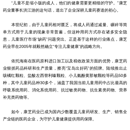
“儿童不是缩小版的成人，他们的健康需要更精细的守护。”康芝
药业董事长洪江游的这句话，道出了企业深耕儿童药赛道的初心。
本世纪初，由于儿童药相对匮乏，将成人药通过减量、碾碎等简
单方式用于儿童的现象非常普遍，但这种用药方式存在诸多安全隐
患，儿童医疗市场“缺药”问题突出。正是基于这样的行业痛点，康芝
药业早在2005年就毅然确立“专注儿童健康”的战略方向。
依托海南在医药原料进口加工以及税收政策方面的优势，康芝药
业狠抓药品科研和生产质量，擦亮“宝岛出好药”的招牌。陆续推出止
咳橘红颗粒、盐酸左西替利嗪颗粒、小儿氨酚黄那敏颗粒等药品50多
种，其中儿童药品种30多个，涵盖了我国当前儿童用药中占比最高的
呼吸系统用药、消化系统用药、抗过敏类药物、抗生素类药物、营养
补充类药物等。
如今，康芝药业已成为国内少数覆盖儿童药研发、生产、销售全
产业链的医药企业，为守护儿童健康提供用药保障。