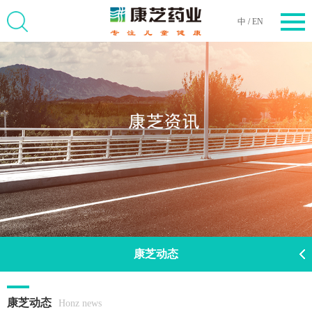
中
/
EN
康芝动态
康芝动态
Honz news