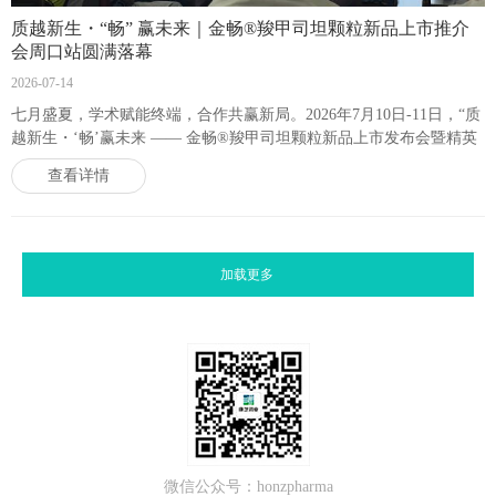
质越新生・“畅” 赢未来｜金畅®羧甲司坦颗粒新品上市推介
会周口站圆满落幕
2026-07-14
七月盛夏，学术赋能终端，合作共赢新局。2026年7月10日-11日，“质
越新生・‘畅’赢未来 —— 金畅®羧甲司坦颗粒新品上市发布会暨精英
答谢之旅” 于云台山风景区顺利举办。
查看详情
加载更多
微信公众号：honzpharma