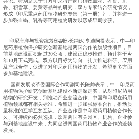
共识。特别是关于针对印尼特产药用植物血竭、乳香、沉
香、积雪草、姜黄等品种的研究，双方专家结合研究情况，
形成《印尼重点药用植物研究专集（第一册）》，并将进一
步加强血竭、乳香等药用植物研发以形成早期收获。
印尼海洋与投资统筹部副部长纳妮·亨迪阿提表示，中—印
尼药用植物保护研究创新基地是两国合作的旗舰性项目，目
前基地建设面积超过30公顷，建设正稳步推进，预计将于今
年10月正式完成。双方以目标为导向，扎实推进科研、应用
及产业合作，促进了对印尼药用植物的开发，希望更多方面
参加基地建设。
国家发展改革委国际合作司副司长陈帅表示，中—印尼药
用植物保护研究创新基地建设不断走深走实，从对印尼药用
植物的研究开发，到推动产业交流合作。中国和印尼在药用
植物领域都有相关标准，希望进一步加强标准合作，推动质
量标准的互学互鉴互认。产业合作是中印尼药用植物合作长
久、可持续的必然选择，欢迎两国有关园区、机构、企业参
与到基地建设中来，共同促进两国药用植物产业合作的蓬勃
发展。